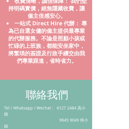
收費清晰，誠信保障： 我們堅
持明碼實價，絕無隱藏收費，讓
僱主倍感安心。
一站式 Direct Hire 代辦： 專
為已自選女傭的僱主提供最專業
的代辦服務。不論是照顧小孩或
忙碌的上班族，都能安坐家中，
將繁瑣的簽證及行政手續交由我
們專業跟進，省時省力。
​聯絡我們
Tel / Whatsapp / Wechat :
6127 2484
高小
姐
9645 9049
何小
姐