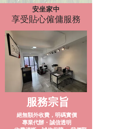
安坐家中
享受貼心僱傭服務
服務宗旨
絕無額外收費，明碼實價
專業代辦・誠信透明