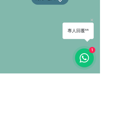
專人回覆^^
1