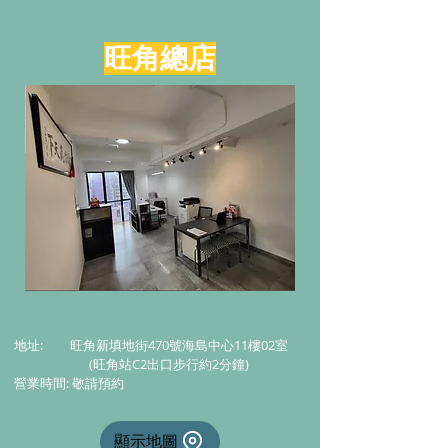
旺角總店
地址: 旺角新填地街470號海島中心11樓02室
(旺角站C2出口步行約2分鐘)
營業時間: 敬請預約
顯示地圖