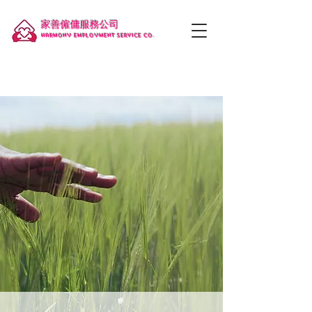
家善僱傭服務公司
Harmony employment service co.