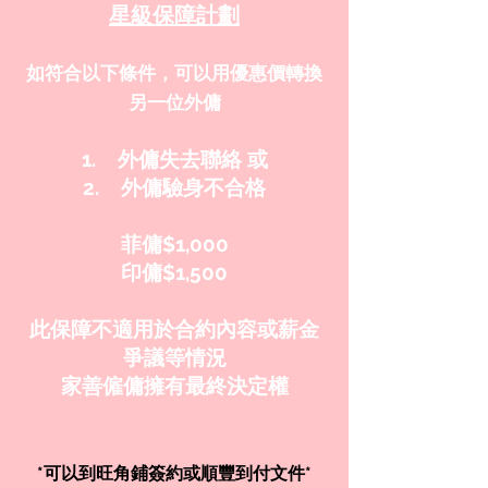
星級保障計劃
如符合以下條件，可以用優惠價轉換
另一位外
傭
1. 外傭失去聯絡 或
2. 外傭驗身不合格
菲傭$1,0
00
印傭$1,500
此保障不適用於合約內容或薪金
爭議等情況
家善僱傭擁有最終決定權
*可以到旺角鋪簽約或順豐到付文件*