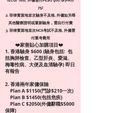
(ECG) Test. 外傭需付PESO 500 (約HKD
75)
2. 菲律賓當地首次驗身不及格, 外傭如另尋
其他醫療證明或重新驗身，需自行付費
3. 菲律賓當地首次NCII考試不及格, 外傭需
付重考費用
❤️家善貼心加購項目❤️
1. 香港驗身 $600 (驗身包括: 包
括胸肺檢查、乙型肝炎、愛滋、
梅毒性病、大便及血清驗孕) 即日
有報告
2. 香港兩年家傭保險
Plan A $1150(門診$210一次)
Plan B $1450(包括危疾)
Plan C $2050(外傭辭職$5000
保障)