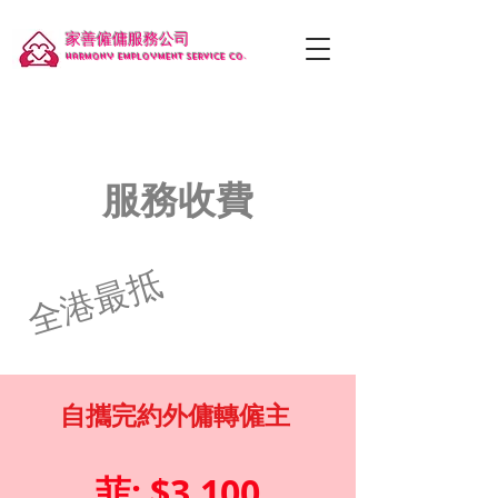
家善僱傭服務公司
Harmony employment service co.
服務收費
全港最抵
自攜完約外
傭轉僱主
菲: $3,100