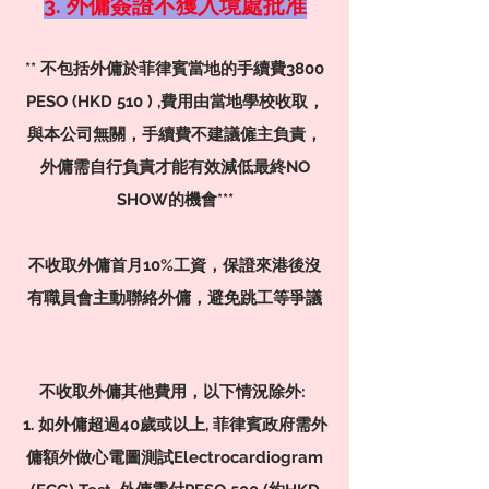
3. 外傭簽證不獲入境處批准
** 不包括外傭於菲律賓當地的手續費3800
PESO (HKD 510 ) ,費用由當地學校收取，
與本公司無關，手續費不建議僱主負責，
外傭需自行負責才能有效減低最終NO
SHOW的機會***
不收取外傭首月10%工資，保證來港後沒
有職員會主動聯絡外傭，避免跳工等爭議
不收取外傭其他費用，以下情況除外:
1. 如外傭超過40歲或以上, 菲律賓政府需外
傭額外做心電圖測試Electrocardiogram