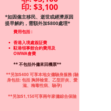
​印: $3,100
*如因僱主移民、逝世或經濟原因
提早解約，需額外加$800處理*
費用包括 :
香港入境處簽証費
駐港領事館合約費用及
OWWA會費
** 不包括外傭來回機票**
**另加$400 可享本地女傭驗身服務 (驗
身包括: 包括 胸肺檢查、乙型肝炎、愛
滋、梅毒性病、驗孕)
**另加$1,150可享兩年家傭綜合保險