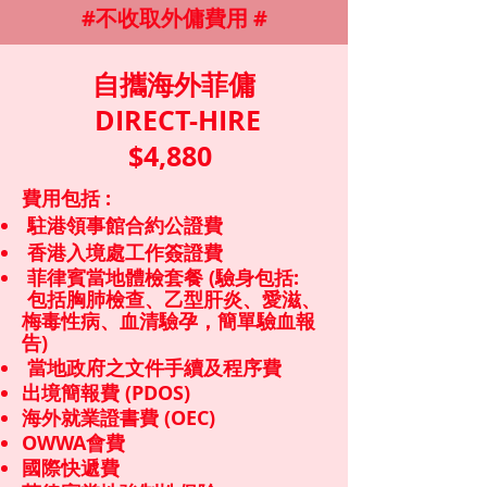
#不收取外傭費用 #
自攜海外菲傭
DIRECT-HIRE
$4,880
費用包括 :
駐港領事館合約公證費
香港入境處工作簽證費
菲律賓當地體檢套餐 (驗身包括:
包括胸肺檢查、乙型肝炎、愛滋、
梅毒性病、血清驗孕，簡單驗血報
告)
當地政府之文件手續及程序費
出境簡報費 (PDOS)
海外就業證書費 (OEC)
OWWA會費
國際快遞費