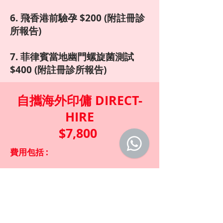
6. 飛香港前驗孕 $200 (附註冊診
所報告)
7. 菲律賓當地幽門螺旋菌測試
$400 (附註冊診所報告)
自攜海外印傭 DIRECT-
HIRE
$7,800
費用包括 :
駐港領事館合約公證費
香港入境處工作簽證費
印尼當地體檢套餐
當地政府之文件手續及程序費