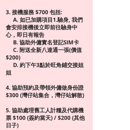
3. 接機服務 $700 包括:
A. 如已加購項目1.驗身, 我們
會安排接機後立即前往驗身中
心，即日有報告
B. 協助外傭實名登記SIM卡
C. 附送全新八達通一張(價值
$200)
D. 約下午3點於旺角鋪交接姐
姐
4. 協助預約及帶領外傭做身份證
$300 (灣仔站集合，灣仔站解散)
5. 協助處理舊工人計糧及代購機
票 $100 (簽約當天) / $200 (其他
日子)