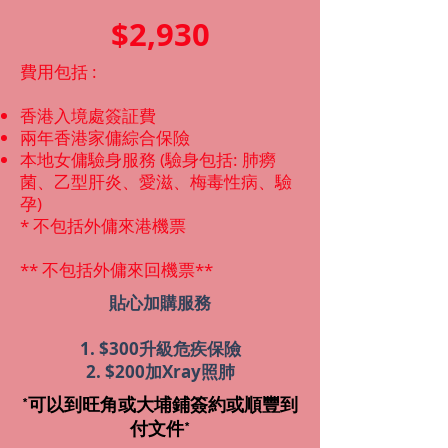
$2,930
費用包括 :
香港入境處簽証費
兩年香港家傭綜合保險
本地女傭驗身服務 (驗身包括: 肺癆
菌、乙型肝炎、愛滋、梅毒性病、驗
孕)
* 不包括外傭來港機票
** 不包括外傭來回機票**
貼心加購服務
1. $300升級危疾保險
2. $200加Xray照肺
*可以到旺角或大埔鋪簽約或順豐到
付文件*