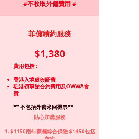
#不收取外傭費用 #
菲傭續約服務
$1,380
費用包括 :
香港入境處簽証費
駐港領事館合約費用及OWWA會
費
** 不包括外傭來回機票**
貼心加購服務
1. $1150兩年家傭綜合保險 $1450包括
危疾