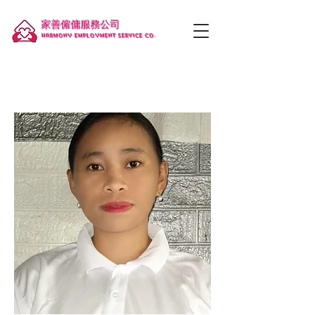
家善僱傭服務公司
Harmony employment service co.