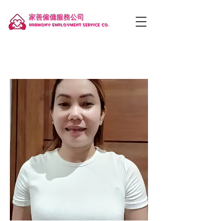
家善僱傭服務公司
Harmony employment service co.