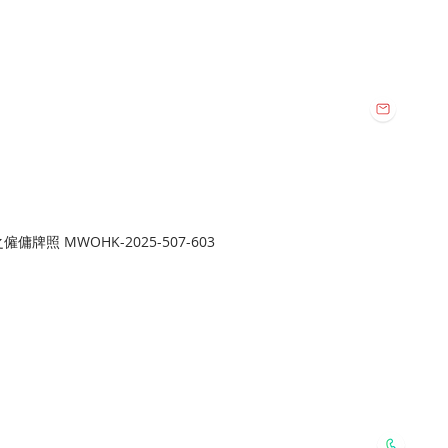
vice Co. All Rights Reserved.
Email:
112
harmo
地址:
旺角總店:
牌照 MWOHK-2025-507-603
旺角新填地街
Whatsapp:
6127 2