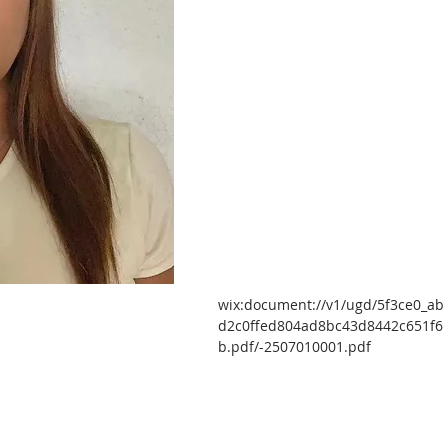
wix:document://v1/ugd/5f3ce0_ab
d2c0ffed804ad8bc43d8442c651f6
b.pdf/-2507010001.pdf