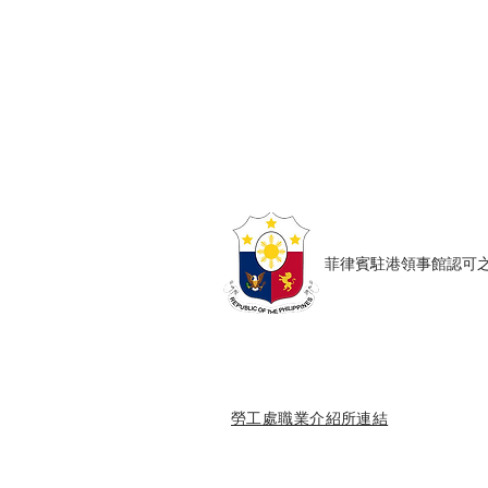
Copyright © Harmony Employment Ser
家善僱傭服務 . 職業介紹所牌照號碼: 80
​菲律賓駐港領事館認可之僱傭
勞工處職業介紹所連結