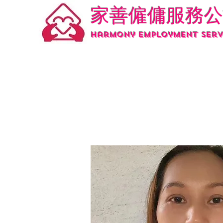
家善僱傭服務公
Harmony employment serv