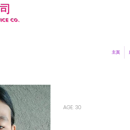
司
ice co.
主頁
2507120001 MARISSA
AGE: 30