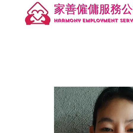
家善僱傭服務公
Harmony employment serv