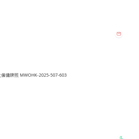
vice Co. All Rights Reserved.
Email:
112
harmo
地址:
旺角總店:
牌照 MWOHK-2025-507-603
旺角新填地街
Whatsapp:
6127 2