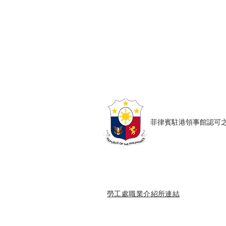
Copyright © Harmony Employment Ser
家善僱傭服務 . 職業介紹所牌照號碼: 80
​菲律賓駐港領事館認可之僱傭
勞工處職業介紹所連結