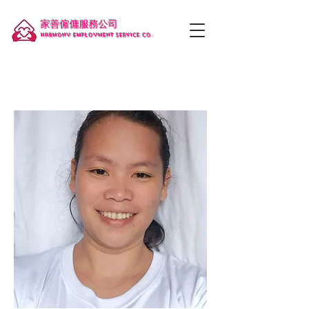
家善僱傭服務公司
Harmony employment service co.