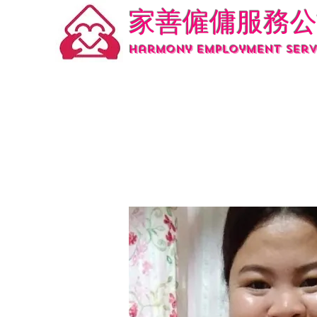
家善僱傭服務公
Harmony employment serv