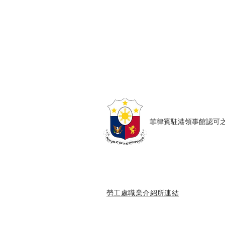
Copyright © Harmony Employment Ser
家善僱傭服務 . 職業介紹所牌照號碼: 80
​菲律賓駐港領事館認可之僱傭
勞工處職業介紹所連結