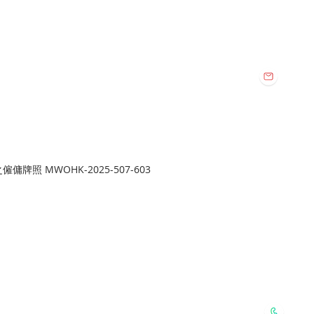
vice Co. All Rights Reserved.
Email:
112
harmo
地址:
旺角總店:
牌照 MWOHK-2025-507-603
旺角新填地街
Whatsapp:
6127 2