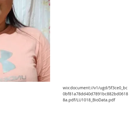
wix:document://v1/ugd/5f3ce0_bc
0bf81a78dd40d7891bc882bd0618
8a.pdf/LU1018_BioData.pdf