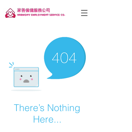
家善僱傭服務公司
Harmony employment service co.
There’s Nothing
Here...