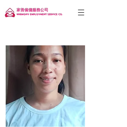
家善僱傭服務公司
Harmony employment service co.