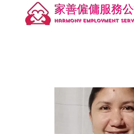
家善僱傭服務公
Harmony employment serv