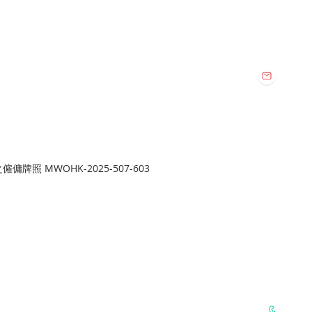
vice Co. All Rights Reserved.
Email:
112
harmo
地址:
旺角總店:
牌照 MWOHK-2025-507-603
旺角新填地街
Whatsapp:
6127 2