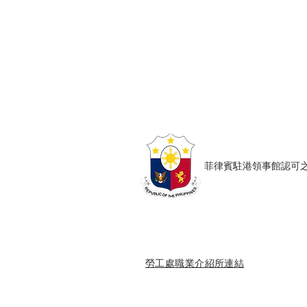
Copyright © Harmony Employment Ser
家善僱傭服務 . 職業介紹所牌照號碼: 80
​菲律賓駐港領事館認可之僱傭
勞工處職業介紹所連結