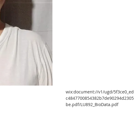
wix:document://v1/ugd/5f3ce0_ed
c4847700854382b7de90294d2305
be.pdf/LU892_BioData.pdf