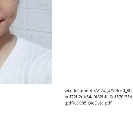
wix:document://v1/ugd/5f3ce0_8b
edf72b2db34a0f82bfcf0df370f38d
.pdf/LU985_BioData.pdf