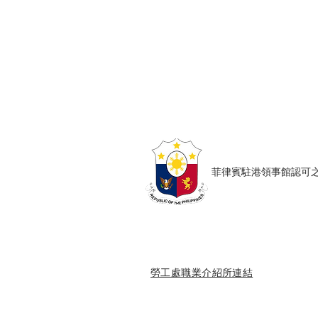
Copyright © Harmony Employment Ser
家善僱傭服務 . 職業介紹所牌照號碼: 80
​菲律賓駐港領事館認可之僱傭
勞工處職業介紹所連結