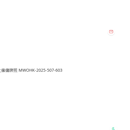
vice Co. All Rights Reserved.
Email:
112
harmo
地址:
旺角總店:
牌照 MWOHK-2025-507-603
旺角新填地街
Whatsapp:
6127 2