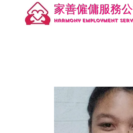
家善僱傭服務公
Harmony employment serv