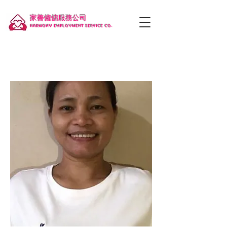
家善僱傭服務公司
Harmony employment service co.