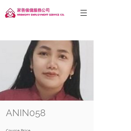
家善僱傭服務公司
Harmony employment service co.
ANIN058
Course Price