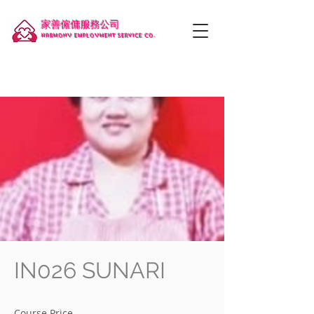
家善僱傭服務公司
Harmony employment service co.
IN026 SUNARI
Course Price